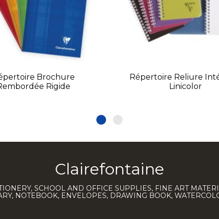
épertoire Brochure
Répertoire Reliure Int
Rembordée Rigide
Linicolor
Clairefontaine
TIONERY, SCHOOL AND OFFICE SUPPLIES, FINE ART MATERI
IARY, NOTEBOOK, ENVELOPES, DRAWING BOOK, WATERCO