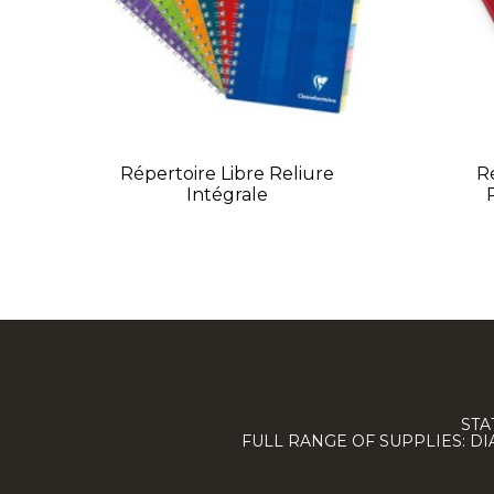
Répertoire Libre Reliure
R
Intégrale
STA
FULL RANGE OF SUPPLIES: D