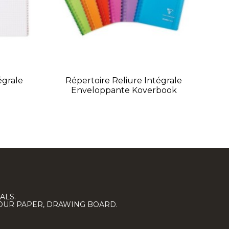
égrale
Répertoire Reliure Intégrale
Enveloppante Koverbook
ALS.
LOUR PAPER, DRAWING BOARD.