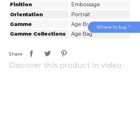
Finition
Embossage
Orientation
Portrait
Gamme
Age Bag
Where to buy ?
Gamme Collections
Age Bag
Share
Discover this product in video :