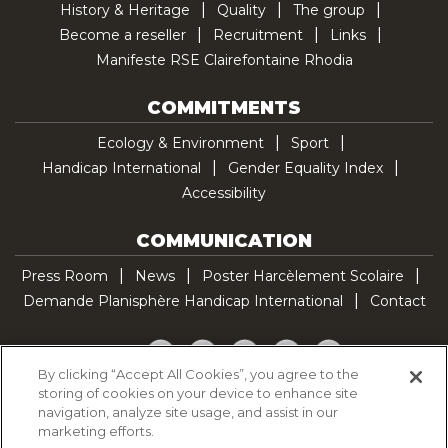
History & Heritage
Quality
The group
Become a reseller
Recruitment
Links
Manifeste RSE Clairefontaine Rhodia
COMMITMENTS
Ecology & Environment
Sport
Handicap International
Gender Equality Index
Accessibility
COMMUNICATION
Press Room
News
Poster Harcèlement Scolaire
Demande Planisphère Handicap International
Contact
Facebook
Twitter
YouTube
Pinterest
TikTok
By clicking “Accept All Cookies”, you agree to the
storing of cookies on your device to enhance site
Cookie Policy
navigation, analyze site usage, and assist in our
Privacy policy
marketing efforts.