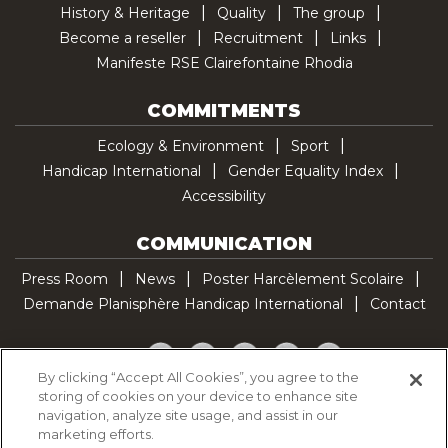
History & Heritage
Quality
The group
Become a reseller
Recruitment
Links
Manifeste RSE Clairefontaine Rhodia
COMMITMENTS
Ecology & Environment
Sport
Handicap International
Gender Equality Index
Accessibility
COMMUNICATION
Press Room
News
Poster Harcèlement Scolaire
Demande Planisphère Handicap International
Contact
Facebook
Twitter
YouTube
Pinterest
TikTok
By clicking “Accept All Cookies”, you agree to the
storing of cookies on your device to enhance site
Cookie Policy
navigation, analyze site usage, and assist in our
Privacy policy
marketing efforts.