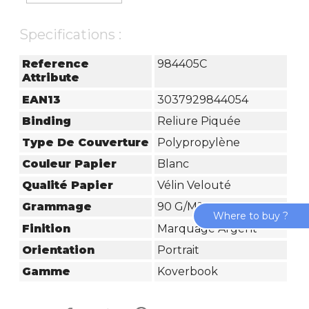
Specifications :
Reference
984405C
Attribute
EAN13
3037929844054
Binding
Reliure Piquée
Type De Couverture
Polypropylène
Couleur Papier
Blanc
Qualité Papier
Vélin Velouté
Grammage
90 G/m²
Where to buy ?
Finition
Marquage Argent
Orientation
Portrait
Gamme
Koverbook