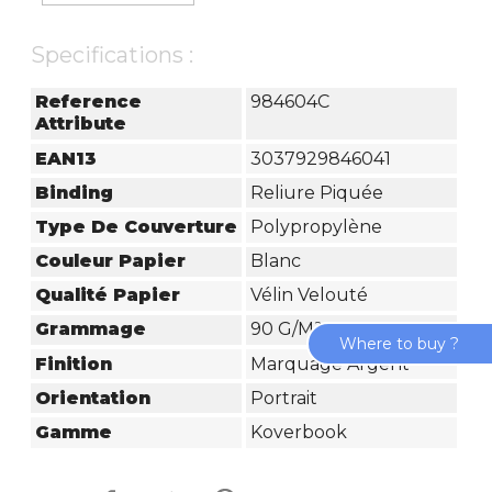
Specifications :
Reference
984604C
Attribute
EAN13
3037929846041
Binding
Reliure Piquée
Type De Couverture
Polypropylène
Couleur Papier
Blanc
Qualité Papier
Vélin Velouté
Grammage
90 G/m²
Where to buy ?
Finition
Marquage Argent
Orientation
Portrait
Gamme
Koverbook