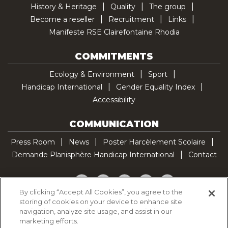
History & Heritage
Quality
The group
Become a reseller
Recruitment
Links
Manifeste RSE Clairefontaine Rhodia
COMMITMENTS
Ecology & Environment
Sport
Handicap International
Gender Equality Index
Accessibility
COMMUNICATION
Press Room
News
Poster Harcèlement Scolaire
Demande Planisphère Handicap International
Contact
Facebook
Twitter
YouTube
Pinterest
TikTok
By clicking “Accept All Cookies”, you agree to the
storing of cookies on your device to enhance site
Cookie Policy
navigation, analyze site usage, and assist in our
Privacy policy
marketing efforts.