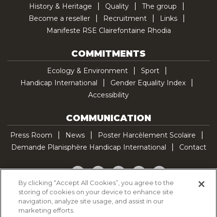
History & Heritage
Quality
The group
Become a reseller
Recruitment
Links
Manifeste RSE Clairefontaine Rhodia
COMMITMENTS
Ecology & Environment
Sport
Handicap International
Gender Equality Index
Accessibility
COMMUNICATION
Press Room
News
Poster Harcèlement Scolaire
Demande Planisphère Handicap International
Contact
Facebook
Twitter
YouTube
Pinterest
TikTok
By clicking “Accept All Cookies”, you agree to the
storing of cookies on your device to enhance site
Cookie Policy
navigation, analyze site usage, and assist in our
Privacy policy
marketing efforts.