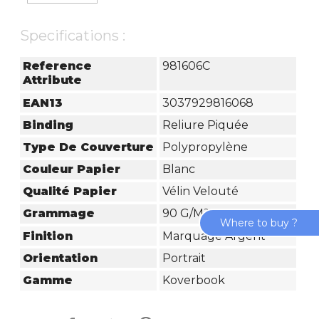
Specifications :
Reference
981606C
Attribute
EAN13
3037929816068
Binding
Reliure Piquée
Type De Couverture
Polypropylène
Couleur Papier
Blanc
Qualité Papier
Vélin Velouté
Grammage
90 G/m²
Where to buy ?
Finition
Marquage Argent
Orientation
Portrait
Gamme
Koverbook