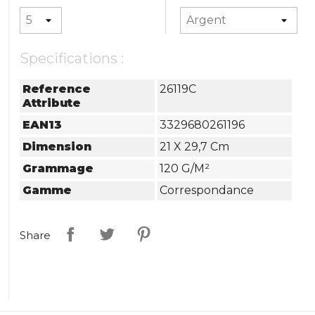
Specifications :
Reference
26119C
Attribute
EAN13
3329680261196
Dimension
21 X 29,7 Cm
Grammage
120 G/m²
Gamme
Correspondance
Share