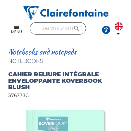
Notebooks and pads
Single and double sheets
search
Fine arts
MENU

Correspondence
Notebooks and notepads
Handicraft
NOTEBOOKS
Wrapping papers
CAHIER RELIURE INTÉGRALE
ENVELOPPANTE KOVERBOOK
Pencil cases & Leather goods
BLUSH
376773C
FIND OUR COLLECTIONS
All the collections