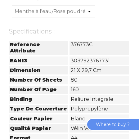
Specifications :
Reference
376773C
Attribute
EAN13
3037923767731
Dimension
21 X 29,7 Cm
Number Of Sheets
80
Number Of Page
160
Binding
Reliure Intégrale
Type De Couverture
Polypropylène
Couleur Papier
Blanc
Where to buy ?
Qualité Papier
Vélin Velouté
Format
A4