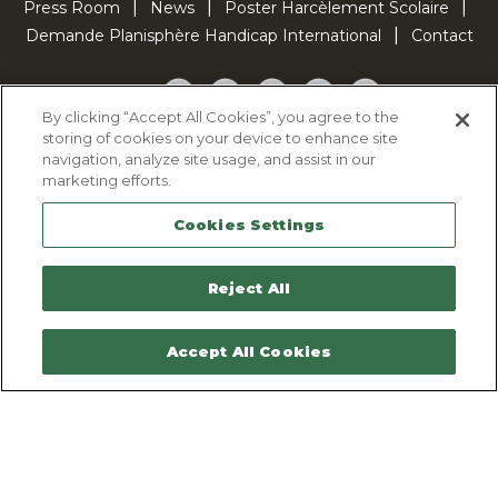
Press Room
News
Poster Harcèlement Scolaire
Demande Planisphère Handicap International
Contact
Facebook
Twitter
YouTube
Pinterest
TikTok
By clicking “Accept All Cookies”, you agree to the
storing of cookies on your device to enhance site
Cookie Policy
navigation, analyze site usage, and assist in our
Privacy policy
marketing efforts.
Legal Notice
Cookies Settings
Sitemap
Contactez-nous
Reject All
Accept All Cookies