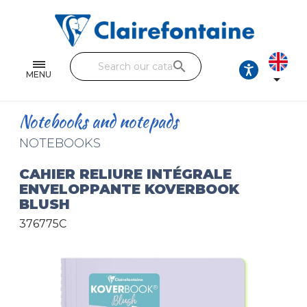
Notebooks and pads
Single and double sheets
search
Fine arts
MENU

Correspondence
Notebooks and notepads
Handicraft
NOTEBOOKS
Wrapping papers
CAHIER RELIURE INTÉGRALE
ENVELOPPANTE KOVERBOOK
Pencil cases & Leather goods
BLUSH
376775C
FIND OUR COLLECTIONS
All the collections