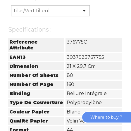
Specifications :
Reference
376775C
Attribute
EAN13
3037923767755
Dimension
21 X 29,7 Cm
Number Of Sheets
80
Number Of Page
160
Binding
Reliure Intégrale
Type De Couverture
Polypropylène
Couleur Papier
Blanc
Where to buy ?
Qualité Papier
Vélin Velouté
Format
A4