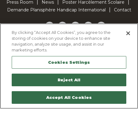
Press Room
News
Poster Harcèlement Scolaire
Demande Planisphère Handicap International
Contact
Facebook
Twitter
YouTube
Pinterest
TikTok
By clicking “Accept All Cookies”, you agree to the
storing of cookies on your device to enhance site
Cookie Policy
navigation, analyze site usage, and assist in our
Privacy policy
marketing efforts.
Legal Notice
Cookies Settings
Sitemap
Contactez-nous
Reject All
Accept All Cookies