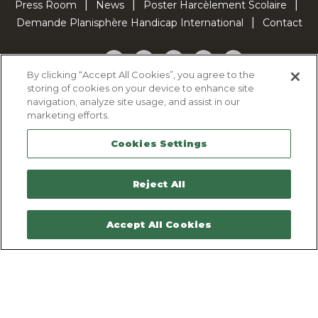
Press Room
News
Poster Harcèlement Scolaire
Demande Planisphère Handicap International
Contact
Facebook
Twitter
YouTube
Pinterest
TikTok
By clicking “Accept All Cookies”, you agree to the
storing of cookies on your device to enhance site
Cookie Policy
navigation, analyze site usage, and assist in our
Privacy policy
marketing efforts.
Legal Notice
Cookies Settings
Sitemap
Contactez-nous
Reject All
Accept All Cookies