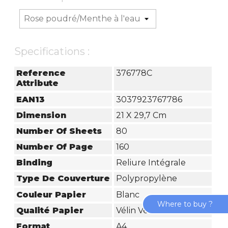
Specifications :
Reference
376778C
Attribute
EAN13
3037923767786
Dimension
21 X 29,7 Cm
Number Of Sheets
80
Number Of Page
160
Binding
Reliure Intégrale
Type De Couverture
Polypropylène
Couleur Papier
Blanc
Where to buy ?
Qualité Papier
Vélin Velouté
Format
A4