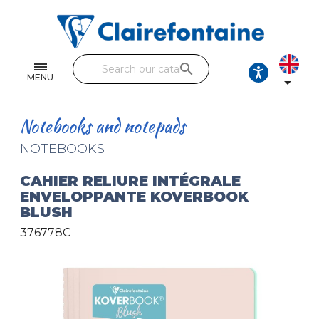
Notebooks and pads
Single and double sheets
search
Fine arts
MENU

Correspondence
Notebooks and notepads
Handicraft
NOTEBOOKS
Wrapping papers
CAHIER RELIURE INTÉGRALE
ENVELOPPANTE KOVERBOOK
Pencil cases & Leather goods
BLUSH
376778C
FIND OUR COLLECTIONS
All the collections