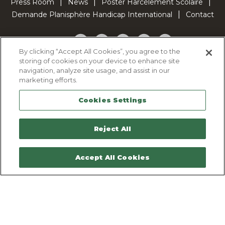
Press Room
News
Poster Harcèlement Scolaire
Demande Planisphère Handicap International
Contact
Facebook
Twitter
YouTube
Pinterest
TikTok
By clicking “Accept All Cookies”, you agree to the
storing of cookies on your device to enhance site
Cookie Policy
navigation, analyze site usage, and assist in our
Privacy policy
marketing efforts.
Legal Notice
Cookies Settings
Sitemap
Contactez-nous
Reject All
Accept All Cookies