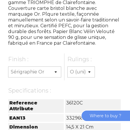
gamme TRIOMPHE de Clairefontaine.
Couverture carte bristol blanche avec
marquage Or. Pîqure textile, façonnée
manuellement selon un savoir-faire traditionnel
et minutieux. Certifié PEFC, pour la gestion
durable des forêts. Papier Blanc Vélin Velouté
90 g, pour une sensation de glisse unique,
fabriqué en France par Clairefontaine.
Finish :
Rulings :
Specifications :
Reference
36120C
Attribute
Where to buy ?
EAN13
3329680361209
Dimension
14,5 X 21 Cm