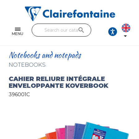
Notebooks and pads
Single and double sheets
search
Fine arts
MENU

Correspondence
Notebooks and notepads
Handicraft
NOTEBOOKS
Wrapping papers
CAHIER RELIURE INTÉGRALE
ENVELOPPANTE KOVERBOOK
Pencil cases & Leather goods
396001C
FIND OUR COLLECTIONS
All the collections