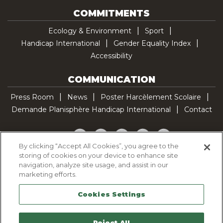
COMMITMENTS
Ecology & Environment
Sport
Handicap International
Gender Equality Index
Accessibility
COMMUNICATION
Press Room
News
Poster Harcèlement Scolaire
Demande Planisphère Handicap International
Contact
Facebook
Twitter
YouTube
Pinterest
TikTok
By clicking “Accept All Cookies”, you agree to the
storing of cookies on your device to enhance site
Cookie Policy
navigation, analyze site usage, and assist in our
Privacy policy
marketing efforts.
Legal Notice
Cookies Settings
Sitemap
Contactez-nous
Reject All