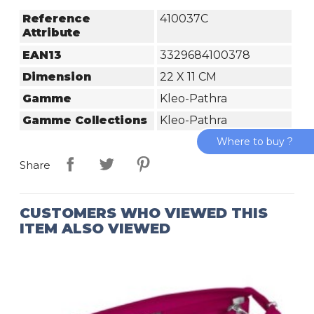
Reference
410037C
Attribute
EAN13
3329684100378
Dimension
22 X 11 CM
Gamme
Kleo-Pathra
Gamme Collections
Kleo-Pathra
Where to buy ?
Share
CUSTOMERS WHO VIEWED THIS
ITEM ALSO VIEWED