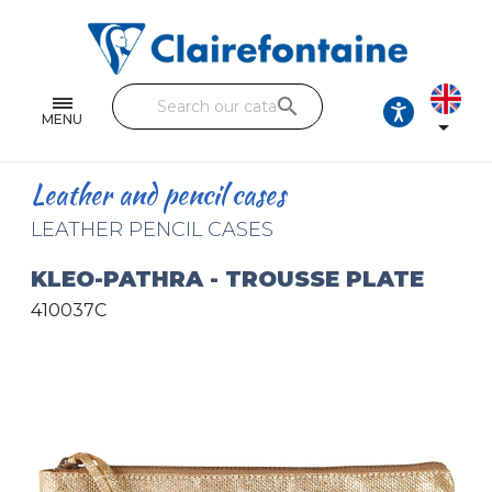
Notebooks and pads
Single and double sheets
search
Fine arts
MENU

Correspondence
Leather and pencil cases
Handicraft
LEATHER PENCIL CASES
Wrapping papers
KLEO-PATHRA - TROUSSE PLATE
410037C
Pencil cases & Leather goods
FIND OUR COLLECTIONS
All the collections