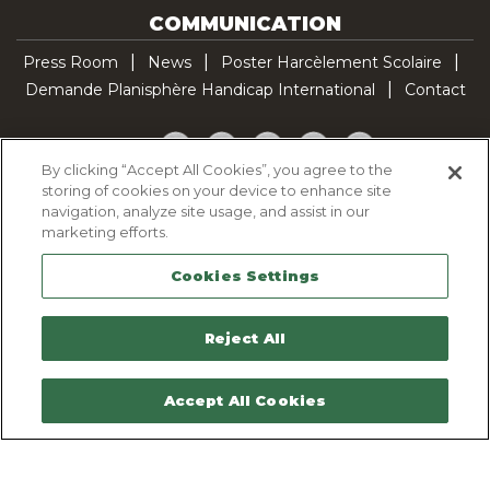
COMMUNICATION
Press Room
News
Poster Harcèlement Scolaire
Demande Planisphère Handicap International
Contact
Facebook
Twitter
YouTube
Pinterest
TikTok
By clicking “Accept All Cookies”, you agree to the
storing of cookies on your device to enhance site
Cookie Policy
navigation, analyze site usage, and assist in our
Privacy policy
marketing efforts.
Legal Notice
Cookies Settings
Sitemap
Contactez-nous
Reject All
Accept All Cookies