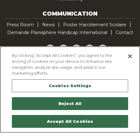
COMMUNICATION
Press Room
News
Poster Harcèlement Scolaire
Demande Planisphère Handicap International
Contact
Facebook
Twitter
YouTube
Pinterest
TikTok
By clicking “Accept All Cookies”, you agree to the
storing of cookies on your device to enhance site
Cookie Policy
navigation, analyze site usage, and assist in our
Privacy policy
marketing efforts.
Legal Notice
Cookies Settings
Sitemap
Contactez-nous
Reject All
Accept All Cookies