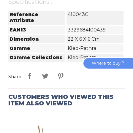
Specifications :
Reference
410043C
Attribute
EAN13
3329684100439
Dimension
22 X 6 X 6 Cm
Gamme
Kleo-Pathra
Gamme Collections
Kleo-Pathra
Where to buy ?
Share
CUSTOMERS WHO VIEWED THIS
ITEM ALSO VIEWED