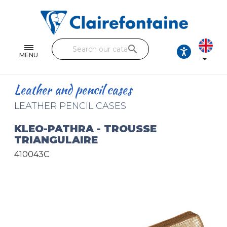
Notebooks and pads
Single and double sheets
search
Fine arts
MENU

Correspondence
Leather and pencil cases
Handicraft
LEATHER PENCIL CASES
Wrapping papers
KLEO-PATHRA - TROUSSE
TRIANGULAIRE
Pencil cases & Leather goods
410043C
FIND OUR COLLECTIONS
All the collections