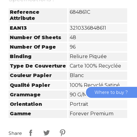
Reference
684861C
Attribute
EAN13
3210336848611
Number Of Sheets
48
Number Of Page
96
Binding
Reliure Piquée
Type De Couverture
Carte 100% Recyclée
Couleur Papier
Blanc
Qualité Papier
100% Recyclé Satiné
Where to buy ?
Grammage
90 G/m²
Orientation
Portrait
Gamme
Forever Premium
Share