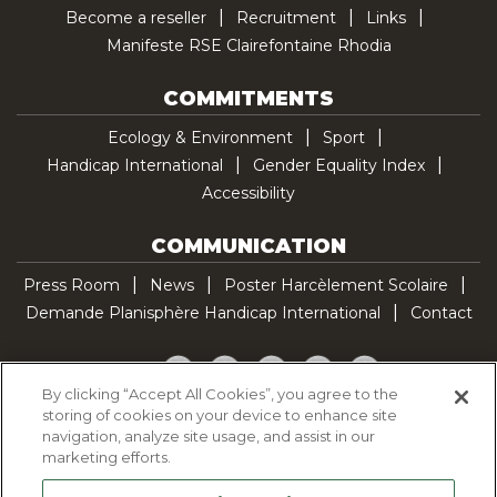
Become a reseller
Recruitment
Links
Manifeste RSE Clairefontaine Rhodia
COMMITMENTS
Ecology & Environment
Sport
Handicap International
Gender Equality Index
Accessibility
COMMUNICATION
Press Room
News
Poster Harcèlement Scolaire
Demande Planisphère Handicap International
Contact
Facebook
Twitter
YouTube
Pinterest
TikTok
By clicking “Accept All Cookies”, you agree to the
storing of cookies on your device to enhance site
Cookie Policy
navigation, analyze site usage, and assist in our
Privacy policy
marketing efforts.
Legal Notice