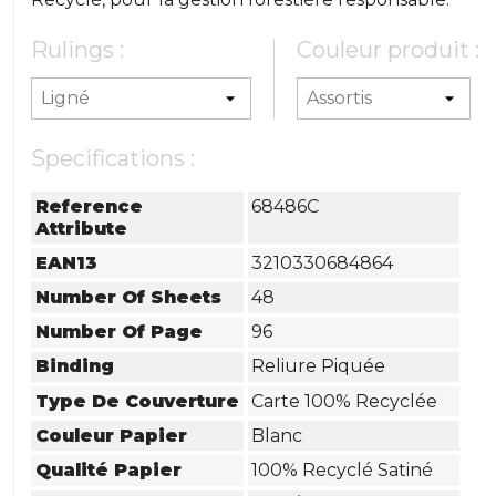
Rulings :
Couleur produit :
Specifications :
Reference
68486C
Attribute
EAN13
3210330684864
Number Of Sheets
48
Number Of Page
96
Binding
Reliure Piquée
Type De Couverture
Carte 100% Recyclée
Couleur Papier
Blanc
Qualité Papier
100% Recyclé Satiné