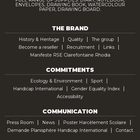
FULL RANGE OF SUPPLIES: DIARY, NOTEBOOK,
ENVELOPES, DRAWING BOOK, WATERCOLOUR
PAPER, DRAWING BOARD.
THE BRAND
History & Heritage
Quality
The group
Become a reseller
Recruitment
Links
Manifeste RSE Clairefontaine Rhodia
COMMITMENTS
Ecology & Environment
Sport
Handicap International
Gender Equality Index
Accessibility
COMMUNICATION
Press Room
News
Poster Harcèlement Scolaire
Demande Planisphère Handicap International
Contact