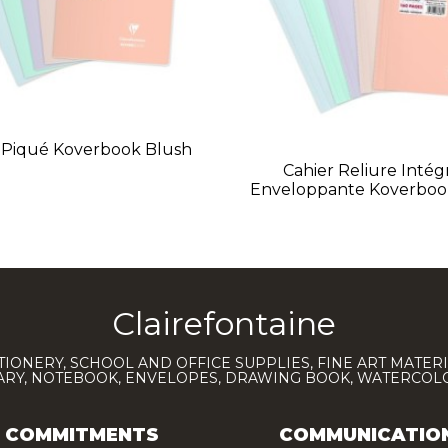
 Piqué Koverbook Blush
Cahier Reliure Intég
Enveloppante Koverboo
Clairefontaine
TIONERY, SCHOOL AND OFFICE SUPPLIES, FINE ART MATERI
IARY, NOTEBOOK, ENVELOPES, DRAWING BOOK, WATERCO
COMMITMENTS
COMMUNICATIO