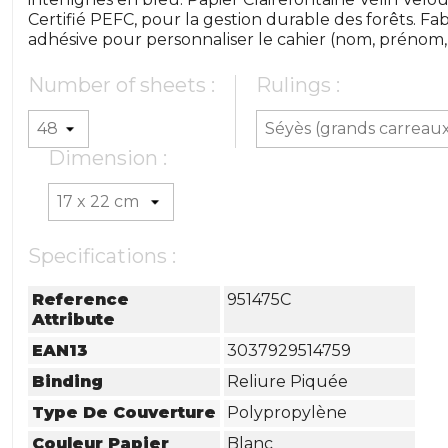
Certifié PEFC, pour la gestion durable des forêts. F
adhésive pour personnaliser le cahier (nom, prénom, ma
Number of sheets :
Rulings :
Dimension :
Specifications :
Reference
951475C
Attribute
EAN13
3037929514759
Binding
Reliure Piquée
Type De Couverture
Polypropylène
Couleur Papier
Blanc