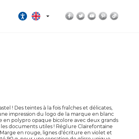
Facebook
Twitter
YouTube
Pinterest
TikTok

l ! Des teintes à la fois fraîches et délicates,
t une impression du logo de la marque en blanc
e en polypro opaque bicolore avec deux grands
les documents utiles ! Réglure Clairefontaine
 Marge en rouge, lignes d'écriture en violet et
uté 90 g, pour une sensation de glisse unique.