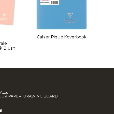
Cahier Piqué Koverbook
rale
k Blush
ALS.
LOUR PAPER, DRAWING BOARD.
N