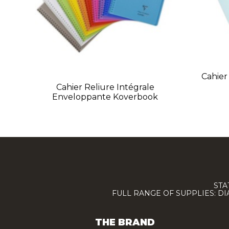
Cahier
Cahier Reliure Intégrale
Enveloppante Koverbook
STA
FULL RANGE OF SUPPLIES: D
THE BRAND