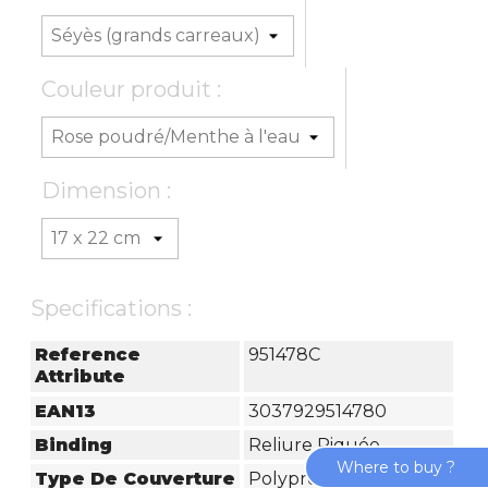
Couleur produit :
Dimension :
Specifications :
Reference
951478C
Attribute
EAN13
3037929514780
Binding
Reliure Piquée
Where to buy ?
Type De Couverture
Polypropylène