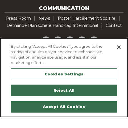
COMMUNICATION
Press Room
News
Poster Harcèlement Scolaire
Demande Planisphère Handicap International
Contact
Facebook
Twitter
YouTube
Pinterest
TikTok
By clicking “Accept All Cookies”, you agree to the
storing of cookies on your device to enhance site
Cookie Policy
navigation, analyze site usage, and assist in our
Privacy policy
marketing efforts.
Legal Notice
Cookies Settings
Sitemap
Contactez-nous
Reject All
Accept All Cookies