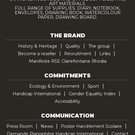
ART MATERIALS.
FULL RANGE OF SUPPLIES: DIARY, NOTEBOOK,
ENVELOPES, DRAWING BOOK, WATERCOLOUR
PAPER, DRAWING BOARD.
THE BRAND
History & Heritage
Quality
The group
Become a reseller
Recruitment
Links
Manifeste RSE Clairefontaine Rhodia
COMMITMENTS
Ecology & Environment
Sport
Handicap International
Gender Equality Index
Accessibility
COMMUNICATION
Press Room
News
Poster Harcèlement Scolaire
Demande Planisphère Handicap International
Contact