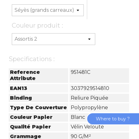
Couleur produit :
Specifications :
Reference
951481C
Attribute
EAN13
3037929514810
Binding
Reliure Piquée
Type De Couverture
Polypropylène
Couleur Papier
Blanc
Where to buy ?
Qualité Papier
Vélin Velouté
Grammage
90 G/m²