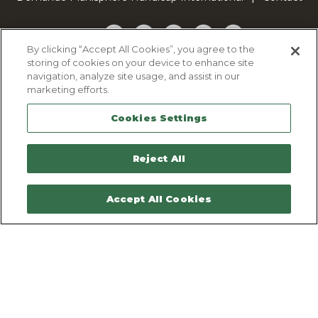
Facebook
Twitter
YouTube
Pinterest
TikTok
By clicking “Accept All Cookies”, you agree to the
storing of cookies on your device to enhance site
Cookie Policy
navigation, analyze site usage, and assist in our
Privacy policy
marketing efforts.
Legal Notice
Cookies Settings
Sitemap
Contactez-nous
Reject All
Accept All Cookies