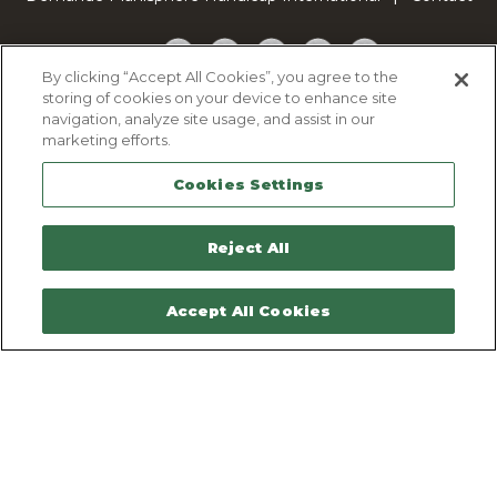
Facebook
Twitter
YouTube
Pinterest
TikTok
By clicking “Accept All Cookies”, you agree to the
storing of cookies on your device to enhance site
Cookie Policy
navigation, analyze site usage, and assist in our
Privacy policy
marketing efforts.
Legal Notice
Cookies Settings
Sitemap
Contactez-nous
Reject All
Accept All Cookies