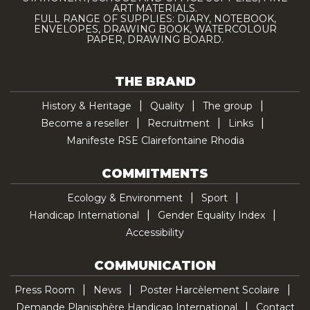
ART MATERIALS.
FULL RANGE OF SUPPLIES: DIARY, NOTEBOOK,
ENVELOPES, DRAWING BOOK, WATERCOLOUR
PAPER, DRAWING BOARD.
THE BRAND
History & Heritage
Quality
The group
Become a reseller
Recruitment
Links
Manifeste RSE Clairefontaine Rhodia
COMMITMENTS
Ecology & Environment
Sport
Handicap International
Gender Equality Index
Accessibility
COMMUNICATION
Press Room
News
Poster Harcèlement Scolaire
Demande Planisphère Handicap International
Contact