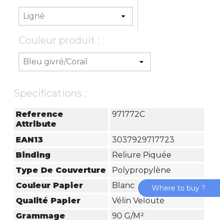
Couleur produit :
Specifications :
Reference
971772C
Attribute
EAN13
3037929717723
Binding
Reliure Piquée
Type De Couverture
Polypropylène
Couleur Papier
Blanc
Where to buy ?
Qualité Papier
Vélin Velouté
Grammage
90 G/m²