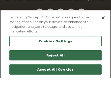
Facebook
Twitter
YouTube
Pinterest
TikTok
By clicking “Accept All Cookies”, you agree to the
storing of cookies on your device to enhance site
Cookie Policy
navigation, analyze site usage, and assist in our
Privacy policy
marketing efforts.
Legal Notice
Cookies Settings
Sitemap
Contactez-nous
Reject All
Accept All Cookies