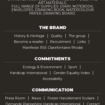
ART MATERIALS.
FULL RANGE OF SUPPLIES: DIARY, NOTEBOOK,
ENVELOPES, DRAWING BOOK, WATERCOLOUR
PAPER, DRAWING BOARD.
THE BRAND
History & Heritage
Quality
The group
Become a reseller
Recruitment
Links
Manifeste RSE Clairefontaine Rhodia
COMMITMENTS
Ecology & Environment
Sport
Handicap International
Gender Equality Index
Accessibility
COMMUNICATION
Press Room
News
Poster Harcèlement Scolaire
Demande Planisphère Handicap International
Contact