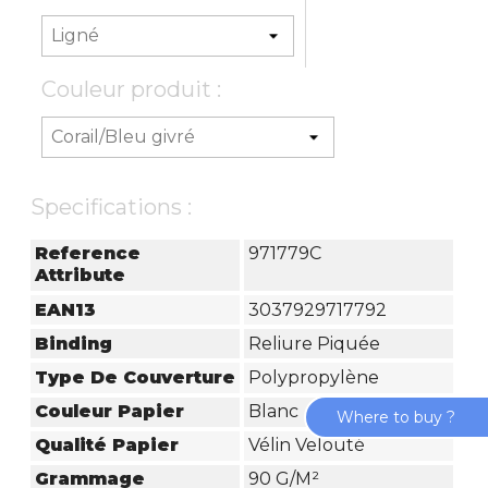
Couleur produit :
Specifications :
Reference
971779C
Attribute
EAN13
3037929717792
Binding
Reliure Piquée
Type De Couverture
Polypropylène
Couleur Papier
Blanc
Where to buy ?
Qualité Papier
Vélin Velouté
Grammage
90 G/m²