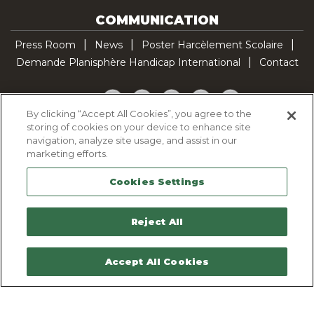
COMMUNICATION
Press Room
News
Poster Harcèlement Scolaire
Demande Planisphère Handicap International
Contact
Facebook
Twitter
YouTube
Pinterest
TikTok
By clicking “Accept All Cookies”, you agree to the
storing of cookies on your device to enhance site
Cookie Policy
navigation, analyze site usage, and assist in our
Privacy policy
marketing efforts.
Legal Notice
Cookies Settings
Sitemap
Contactez-nous
Reject All
Accept All Cookies