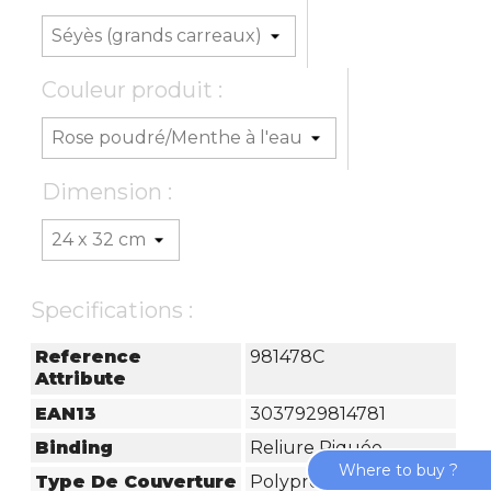
Couleur produit :
Dimension :
Specifications :
Reference
981478C
Attribute
EAN13
3037929814781
Binding
Reliure Piquée
Where to buy ?
Type De Couverture
Polypropylène