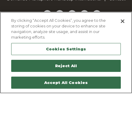
Facebook
Twitter
YouTube
Pinterest
TikTok
By clicking “Accept All Cookies”, you agree to the
storing of cookies on your device to enhance site
Cookie Policy
navigation, analyze site usage, and assist in our
Privacy policy
marketing efforts.
Legal Notice
Cookies Settings
Sitemap
Contactez-nous
Reject All
Accept All Cookies