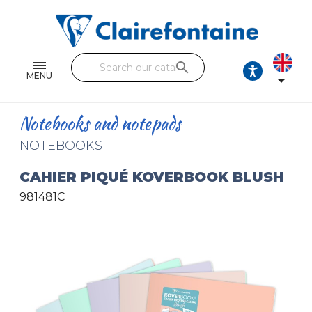
Notebooks and pads
Single and double sheets
search
Fine arts
MENU

Correspondence
Notebooks and notepads
Handicraft
NOTEBOOKS
Wrapping papers
CAHIER PIQUÉ KOVERBOOK BLUSH
981481C
Pencil cases & Leather goods
FIND OUR COLLECTIONS
All the collections