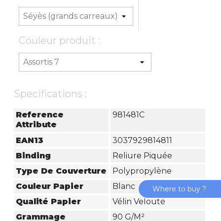
Couleur produit :
Specifications :
Reference
981481C
Attribute
EAN13
3037929814811
Binding
Reliure Piquée
Type De Couverture
Polypropylène
Couleur Papier
Blanc
Where to buy ?
Qualité Papier
Vélin Velouté
Grammage
90 G/m²