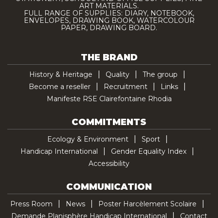
ART MATERIALS.
FULL RANGE OF SUPPLIES: DIARY, NOTEBOOK,
ENVELOPES, DRAWING BOOK, WATERCOLOUR
PAPER, DRAWING BOARD.
THE BRAND
History & Heritage
Quality
The group
Become a reseller
Recruitment
Links
Manifeste RSE Clairefontaine Rhodia
COMMITMENTS
Ecology & Environment
Sport
Handicap International
Gender Equality Index
Accessibility
COMMUNICATION
Press Room
News
Poster Harcèlement Scolaire
Demande Planisphère Handicap International
Contact