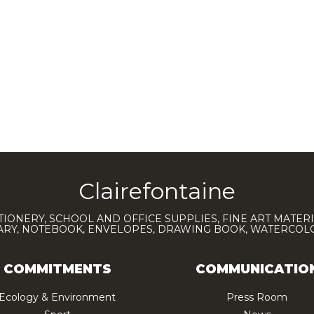
Clairefontaine
TIONERY, SCHOOL AND OFFICE SUPPLIES, FINE ART MATERI
IARY, NOTEBOOK, ENVELOPES, DRAWING BOOK, WATERCO
COMMITMENTS
COMMUNICATIO
Ecology & Environment
Press Room