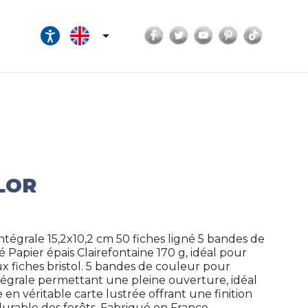
Facebook
Twitter
YouTube
Pinterest
TikTok

LOR
intégrale 15,2x10,2 cm 50 fiches ligné 5 bandes de
Papier épais Clairefontaine 170 g, idéal pour
aux fiches bristol. 5 bandes de couleur pour
 intégrale permettant une pleine ouverture, idéal
e en véritable carte lustrée offrant une finition
 durable des forêts. Fabriqué en France.