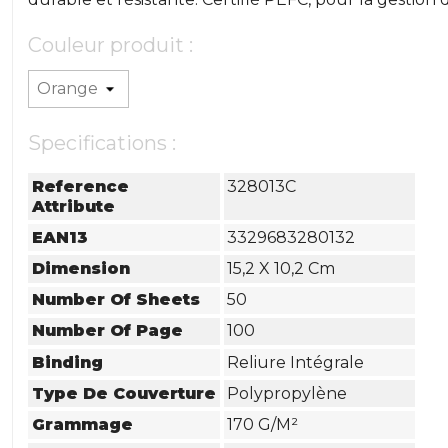
Couleur produit :
Specifications :
Reference
328013C
Attribute
EAN13
3329683280132
Dimension
15,2 X 10,2 Cm
Number Of Sheets
50
Number Of Page
100
Binding
Reliure Intégrale
Type De Couverture
Polypropylène
Grammage
170 G/m²