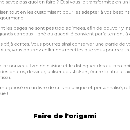
 ne savez pas quoi en faire ? Et si vous le transformiez en un 
ser, tout en les customisant pour les adapter à vos besoins e
s gourmand !
 les pages ne sont pas trop abîmées, afin de pouvoir y ins
grands carreaux, ligné ou quadrillé convient parfaitement à 
es déjà écrites. Vous pourrez ainsi conserver une partie de v
rites, vous pourrez coller des recettes que vous pourrez t
e nouveau livre de cuisine et le distinguer des autres cah
s photos, dessiner, utiliser des stickers, écrire le titre à l'
tissu.
tamorphosé en un livre de cuisine unique et personnalisé, re
ue !
Faire de l'origami