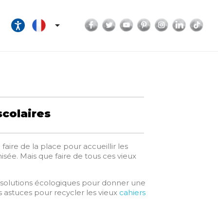
Facebook
Twitter
YouTube
Pinterest
Instagram
LinkedI
Tik

scolaires
aire de la place pour accueillir les
isée. Mais que faire de tous ces vieux
 solutions écologiques pour donner une
s astuces pour recycler les vieux
cahiers