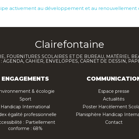
icipe activement au développement et au renouvellement de
Clairefontaine
E, FOURNITURES SCOLAIRES ET DE BUREAU, MATÉRIEL BE
 AGENDA, CAHIER, ENVELOPPES, CARNET DE DESSIN, PAP
ENGAGEMENTS
COMMUNICATIO
nvironnement & écologie
Espace presse
Sport
Actualités
Handicap International
Poster Harcèlement Scola
dex égalité professionnelle
Planisphère Handicap Interna
cessibilité : Partiellement
Contact
conforme : 68%