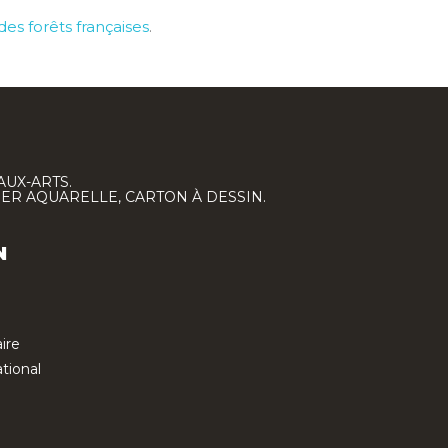
s forêts françaises
.
AUX-ARTS.
IER AQUARELLE, CARTON À DESSIN.
N
ire
tional