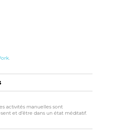
Work
.
s
es activités manuelles sont
ent et d’être dans un état méditatif.