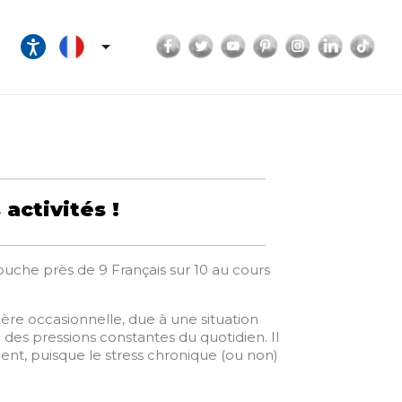
Facebook
Twitter
YouTube
Pinterest
Instagram
LinkedI
Tik

activités !
ouche près de 9 Français sur 10 au cours
re occasionnelle, due à une situation
es pressions constantes du quotidien. Il
ent, puisque le stress chronique (ou non)