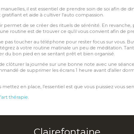
manuelles, il est essentiel de prendre soin de soi afin de 
ratifiant et aide à cultiver l'auto compassion.
oir permet de se créer des rituels de sérénité. En revanche,
’une routine est de trouver ce qu’il vous convient afin de p
 ne pas toucher au téléphone pour rester focus sur vous. B
ntégrez à votre routine matinale un peu de méditation. Tant
 du bon pied en se sentant prêt et bien organisé.
e de clôturer la journée sur une bonne note avec une séanc
mandé de supprimer les écrans 1 heure avant d’aller dormir
mettez en place, l’essentiel est que vous puissiez vous sent
l'art thérapie
.
Clairefontaine