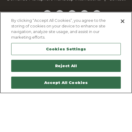
Facebook
Twitter
YouTube
Pinterest
TikTok
By clicking “Accept All Cookies”, you agree to the
storing of cookies on your device to enhance site
Cookie Policy
navigation, analyze site usage, and assist in our
Privacy policy
marketing efforts.
Legal Notice
Cookies Settings
Sitemap
Contactez-nous
Reject All
Accept All Cookies