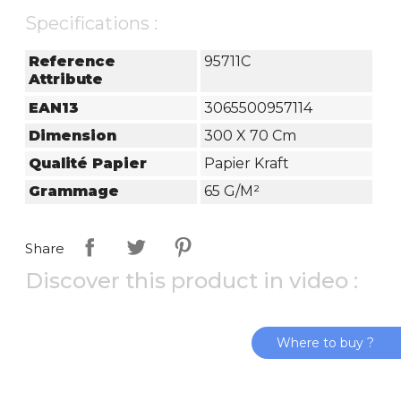
Specifications :
Reference
95711C
Attribute
EAN13
3065500957114
Dimension
300 X 70 Cm
Qualité Papier
Papier Kraft
Grammage
65 G/m²
Share
Discover this product in video :
Where to buy ?