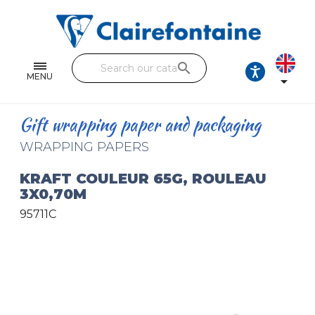
Notebooks and pads
Single and double sheets
search
Fine arts
MENU

Correspondence
Gift wrapping paper and packaging
Handicraft
WRAPPING PAPERS
Wrapping papers
KRAFT COULEUR 65G, ROULEAU
3X0,70M
Pencil cases & Leather goods
95711C
FIND OUR COLLECTIONS
All the collections