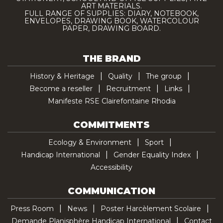
ART MATERIALS.
FULL RANGE OF SUPPLIES: DIARY, NOTEBOOK,
ENVELOPES, DRAWING BOOK, WATERCOLOUR
PAPER, DRAWING BOARD.
THE BRAND
History & Heritage
Quality
The group
Become a reseller
Recruitment
Links
Manifeste RSE Clairefontaine Rhodia
COMMITMENTS
Ecology & Environment
Sport
Handicap International
Gender Equality Index
Accessibility
COMMUNICATION
Press Room
News
Poster Harcèlement Scolaire
Demande Planisphère Handicap International
Contact