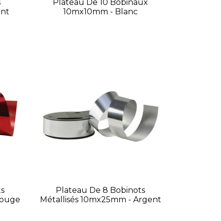
s
Plateau De 10 Bobinaux
ent
10mx10mm - Blanc
ts
Plateau De 8 Bobinots
Rouge
Métallisés 10mx25mm - Argent