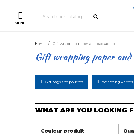
search
MENU
Home
Gift wrapping paper and packaging
Gift wrapping paper and
Gift bags and pouches
Wrapping Papers
WHAT ARE YOU LOOKING F
Couleur produit
Qua