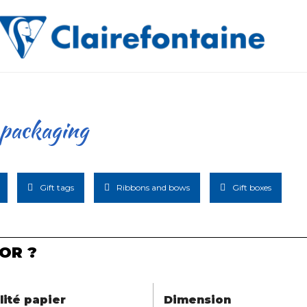
 packaging
Gift tags
Ribbons and bows
Gift boxes
OR ?
lité papier
Dimension