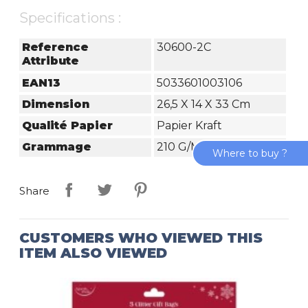
Specifications :
Reference
30600-2C
Attribute
EAN13
5033601003106
Dimension
26,5 X 14 X 33 Cm
Qualité Papier
Papier Kraft
Grammage
210 G/m²
Where to buy ?
Share
CUSTOMERS WHO VIEWED THIS
ITEM ALSO VIEWED