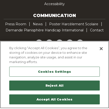
Accessibility
COMMUNICATION
Press Room
News
Poster Harcèlement Scolaire
Demande Planisphère Handicap International
Contact
Facebook
Twitter
YouTube
Pinterest
TikTok
By clicking “Accept All Cookies”, you agree to the
storing of cookies on your device to enhance site
Cookie Policy
navigation, analyze site usage, and assist in our
Privacy policy
marketing efforts.
Legal Notice
Cookies Settings
Sitemap
Contactez-nous
Reject All
Accept All Cookies