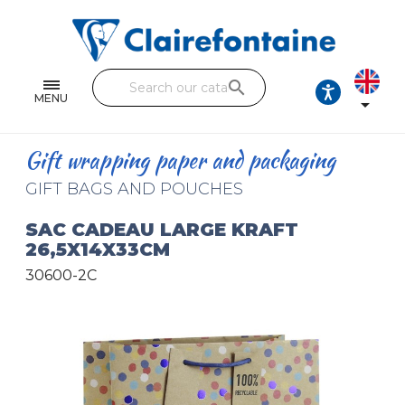
Notebooks and pads
Single and double sheets
search
Fine arts
MENU

Correspondence
Gift wrapping paper and packaging
Handicraft
GIFT BAGS AND POUCHES
Wrapping papers
SAC CADEAU LARGE KRAFT
26,5X14X33CM
Pencil cases & Leather goods
30600-2C
FIND OUR COLLECTIONS
All the collections