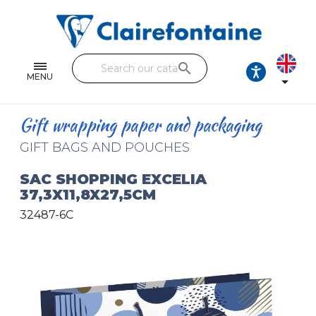
Notebooks and pads
Single and double sheets
search
Fine arts
MENU

Correspondence
Gift wrapping paper and packaging
Handicraft
GIFT BAGS AND POUCHES
Wrapping papers
SAC SHOPPING EXCELIA
37,3X11,8X27,5CM
Pencil cases & Leather goods
32487-6C
FIND OUR COLLECTIONS
All the collections