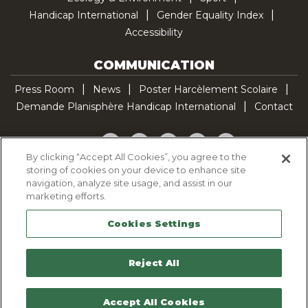
Handicap International
Gender Equality Index
Accessibility
COMMUNICATION
Press Room
News
Poster Harcèlement Scolaire
Demande Planisphère Handicap International
Contact
Facebook
Twitter
YouTube
Pinterest
TikTok
By clicking “Accept All Cookies”, you agree to the
storing of cookies on your device to enhance site
Cookie Policy
navigation, analyze site usage, and assist in our
Privacy policy
marketing efforts.
Legal Notice
Cookies Settings
Sitemap
Contactez-nous
Reject All
Accept All Cookies