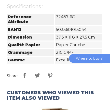
Specifications :
Reference
32487-6C
Attribute
EAN13
5033601013044
Dimension
37,3 X 11,8 X 27,5 Cm
Qualité Papier
Papier Couché
Grammage
210 G/m²
Where to buy ?
Gamme
Excellia
Share
CUSTOMERS WHO VIEWED THIS
ITEM ALSO VIEWED