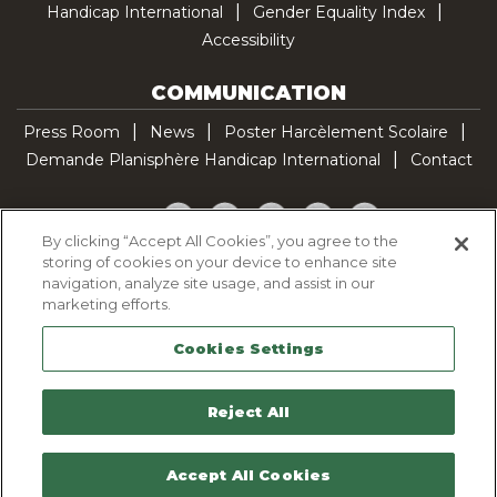
Handicap International
Gender Equality Index
Accessibility
COMMUNICATION
Press Room
News
Poster Harcèlement Scolaire
Demande Planisphère Handicap International
Contact
Facebook
Twitter
YouTube
Pinterest
TikTok
By clicking “Accept All Cookies”, you agree to the
storing of cookies on your device to enhance site
Cookie Policy
navigation, analyze site usage, and assist in our
Privacy policy
marketing efforts.
Legal Notice
Cookies Settings
Sitemap
Contactez-nous
Reject All
Accept All Cookies