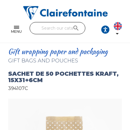
Notebooks and pads
Single and double sheets
search
Fine arts
MENU

Correspondence
Gift wrapping paper and packaging
Handicraft
GIFT BAGS AND POUCHES
Wrapping papers
SACHET DE 50 POCHETTES KRAFT,
15X31+6CM
Pencil cases & Leather goods
394107C
FIND OUR COLLECTIONS
All the collections