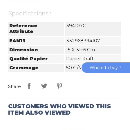
Specifications :
Reference
394107C
Attribute
EAN13
3329683941071
Dimension
15 X 31+6 Cm
Qualité Papier
Papier Kraft
Where to buy ?
Grammage
50 G/m²
Share
CUSTOMERS WHO VIEWED THIS
ITEM ALSO VIEWED