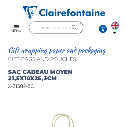
Notebooks and pads
Single and double sheets
search
Fine arts
MENU

Correspondence
Gift wrapping paper and packaging
Handicraft
GIFT BAGS AND POUCHES
Wrapping papers
SAC CADEAU MOYEN
21,5X10X25,3CM
Pencil cases & Leather goods
X-31382-3C
FIND OUR COLLECTIONS
All the collections