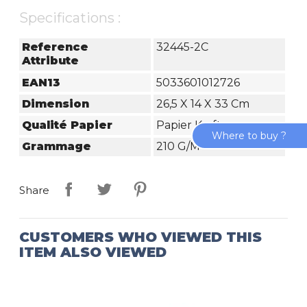
Specifications :
Reference
32445-2C
Attribute
EAN13
5033601012726
Dimension
26,5 X 14 X 33 Cm
Qualité Papier
Papier Kraft
Where to buy ?
Grammage
210 G/m²
Share
CUSTOMERS WHO VIEWED THIS
ITEM ALSO VIEWED