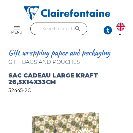
Notebooks and pads
Single and double sheets
search
Fine arts
MENU

Correspondence
Gift wrapping paper and packaging
Handicraft
GIFT BAGS AND POUCHES
Wrapping papers
SAC CADEAU LARGE KRAFT
26,5X14X33CM
Pencil cases & Leather goods
32445-2C
FIND OUR COLLECTIONS
All the collections