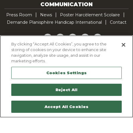
COMMUNICATION
Press Room
News
Poster Harcèlement Scolaire
Demande Planisphère Handicap International
Contact
Facebook
Twitter
YouTube
Pinterest
TikTok
By clicking “Accept All Cookies”, you agree to the
storing of cookies on your device to enhance site
Cookie Policy
navigation, analyze site usage, and assist in our
Privacy policy
marketing efforts.
Legal Notice
Cookies Settings
Sitemap
Contactez-nous
Reject All
Accept All Cookies