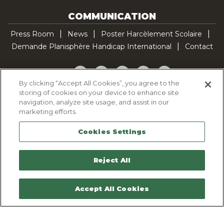
COMMUNICATION
Press Room
News
Poster Harcèlement Scolaire
Demande Planisphère Handicap International
Contact
Facebook
Twitter
YouTube
Pinterest
TikTok
By clicking “Accept All Cookies”, you agree to the
storing of cookies on your device to enhance site
Cookie Policy
navigation, analyze site usage, and assist in our
Privacy policy
marketing efforts.
Legal Notice
Cookies Settings
Sitemap
Contactez-nous
Reject All
Accept All Cookies