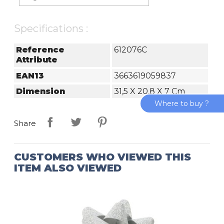
Specifications :
Reference
612076C
Attribute
EAN13
3663619059837
Dimension
31,5 X 20,8 X 7 Cm
Where to buy ?
Share
CUSTOMERS WHO VIEWED THIS
ITEM ALSO VIEWED