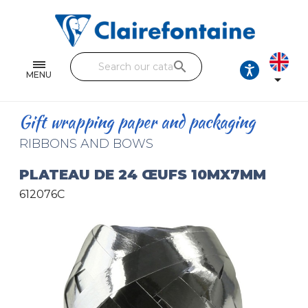
Notebooks and pads
Single and double sheets
search
Fine arts
MENU

Correspondence
Gift wrapping paper and packaging
Handicraft
RIBBONS AND BOWS
Wrapping papers
PLATEAU DE 24 ŒUFS 10MX7MM
612076C
Pencil cases & Leather goods
FIND OUR COLLECTIONS
All the collections