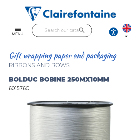
Notebooks and pads
Single and double sheets
search
Fine arts
MENU

Correspondence
Gift wrapping paper and packaging
Handicraft
RIBBONS AND BOWS
Wrapping papers
BOLDUC BOBINE 250MX10MM
601576C
Pencil cases & Leather goods
FIND OUR COLLECTIONS
All the collections