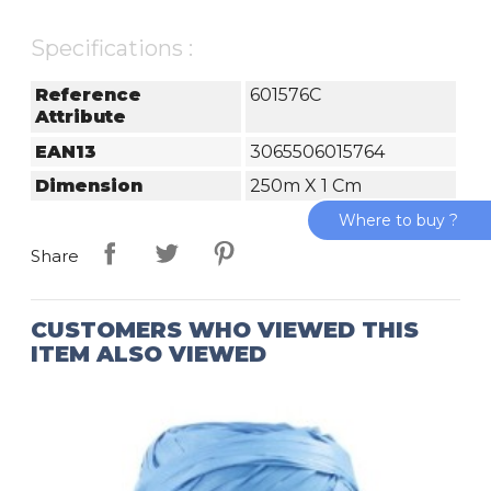
Specifications :
Reference
601576C
Attribute
EAN13
3065506015764
Dimension
250m X 1 Cm
Where to buy ?
Share
CUSTOMERS WHO VIEWED THIS
ITEM ALSO VIEWED