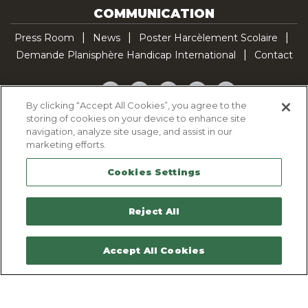
COMMUNICATION
Press Room
News
Poster Harcèlement Scolaire
Demande Planisphère Handicap International
Contact
Facebook
Twitter
YouTube
Pinterest
TikTok
By clicking “Accept All Cookies”, you agree to the
storing of cookies on your device to enhance site
Cookie Policy
navigation, analyze site usage, and assist in our
Privacy policy
marketing efforts.
Legal Notice
Cookies Settings
Sitemap
Contactez-nous
Reject All
Accept All Cookies