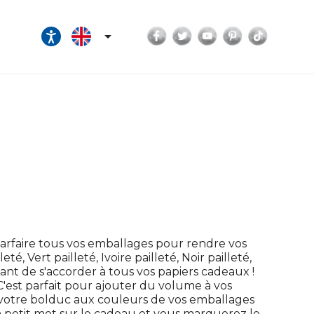
Facebook
Twitter
YouTube
Pinterest
TikTok

rfaire tous vos emballages pour rendre vos
é, Vert pailleté, Ivoire pailleté, Noir pailleté,
nt de s'accorder à tous vos papiers cadeaux !
t parfait pour ajouter du volume à vos
 votre bolduc aux couleurs de vos emballages
un petit mot sur le cadeau et vous marquerez le