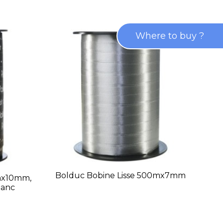
Where to buy ?
T
Bolduc Bobine Lisse 500mx7mm
mx10mm,
Blanc