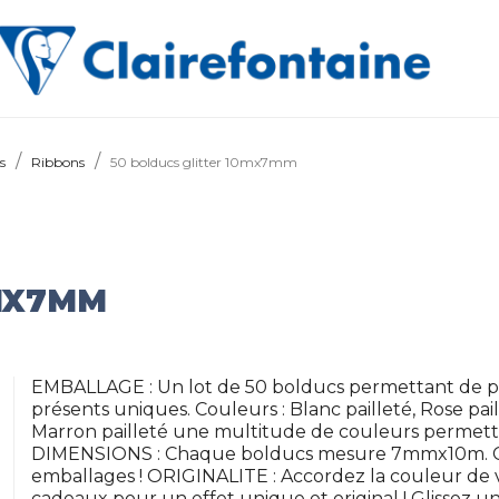
s
Ribbons
50 bolducs glitter 10mx7mm
0MX7MM
EMBALLAGE : Un lot de 50 bolducs permettant de pa
présents uniques. Couleurs : Blanc pailleté, Rose paillet
Marron pailleté une multitude de couleurs permetta
DIMENSIONS : Chaque bolducs mesure 7mmx10m. C'es
emballages ! ORIGINALITE : Accordez la couleur de
cadeaux pour un effet unique et original ! Glissez 