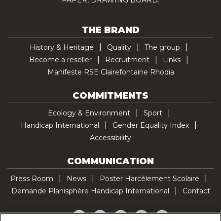
THE BRAND
History & Heritage
Quality
The group
Become a reseller
Recruitment
Links
Manifeste RSE Clairefontaine Rhodia
COMMITMENTS
Ecology & Environment
Sport
Handicap International
Gender Equality Index
Accessibility
COMMUNICATION
Press Room
News
Poster Harcèlement Scolaire
Demande Planisphère Handicap International
Contact
Facebook
Twitter
YouTube
Pinterest
TikTok