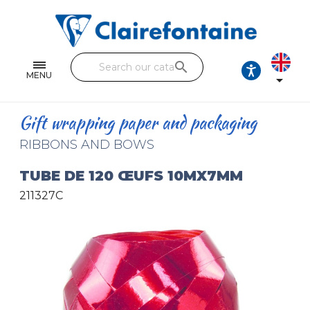
Notebooks and pads
Single and double sheets
search
Fine arts
MENU

Correspondence
Gift wrapping paper and packaging
Handicraft
RIBBONS AND BOWS
Wrapping papers
TUBE DE 120 ŒUFS 10MX7MM
211327C
Pencil cases & Leather goods
FIND OUR COLLECTIONS
All the collections