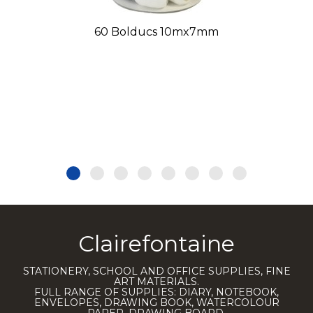
60 Bolducs 10mx7mm
Clairefontaine
STATIONERY, SCHOOL AND OFFICE SUPPLIES, FINE
ART MATERIALS.
FULL RANGE OF SUPPLIES: DIARY, NOTEBOOK,
ENVELOPES, DRAWING BOOK, WATERCOLOUR
PAPER, DRAWING BOARD.