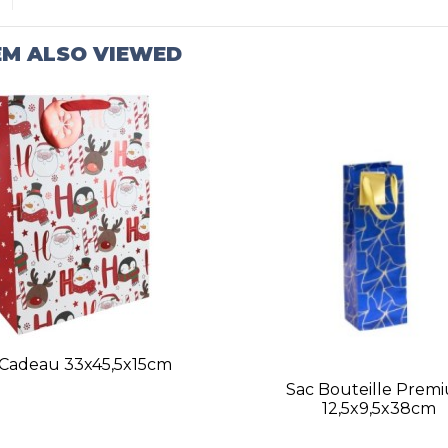
EM ALSO VIEWED
 Cadeau 33x45,5x15cm
Sac Bouteille Prem
12,5x9,5x38cm