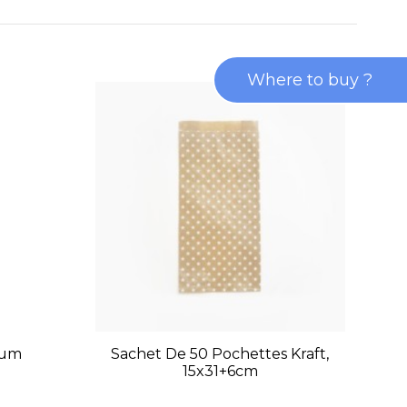
Where to buy ?
ium
Sachet De 50 Pochettes Kraft,
S
15x31+6cm