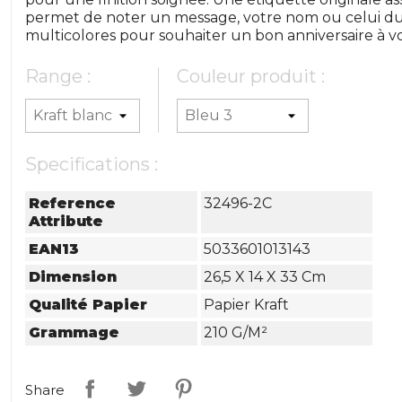
permet de noter un message, votre nom ou celui du d
multicolores pour souhaiter un bon anniversaire à vo
Range :
Couleur produit :
Specifications :
Reference
32496-2C
Attribute
EAN13
5033601013143
Dimension
26,5 X 14 X 33 Cm
Qualité Papier
Papier Kraft
Grammage
210 G/m²
Share