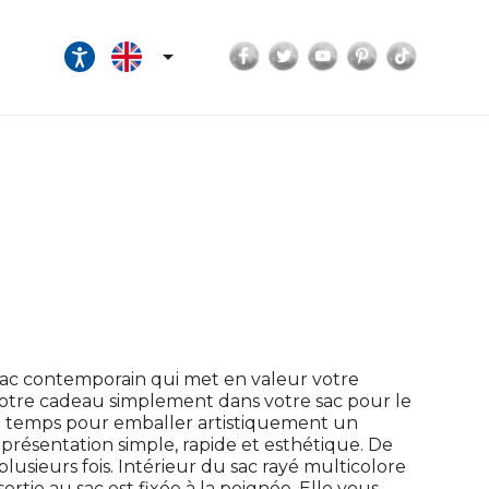
Facebook
Twitter
YouTube
Pinterest
TikTok

 sac contemporain qui met en valeur votre
votre cadeau simplement dans votre sac pour le
e de temps pour emballer artistiquement un
résentation simple, rapide et esthétique. De
 plusieurs fois. Intérieur du sac rayé multicolore
ortie au sac est fixée à la poignée. Elle vous