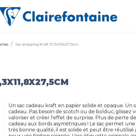
uches
Sac shopping Kraft 37,3x11,8x27,5cm
3X11,8X27,5CM
Un sac cadeau kraft en papier solide et opaque. Un
cadeau. Pas besoin de scotch ou de bolduc, glissez 
valoriser et créer l'effet de surprise. Plus de pert
cadeau aux bords asymétriques ! Le sac permet une p
très bonne qualité, il est solide et peut être réutilisé
pour une finition soignée. Une étiquette originale ass