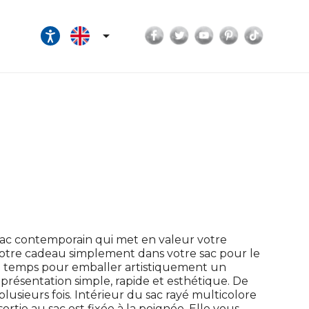
Facebook
Twitter
YouTube
Pinterest
TikTok

 sac contemporain qui met en valeur votre
votre cadeau simplement dans votre sac pour le
e de temps pour emballer artistiquement un
résentation simple, rapide et esthétique. De
 plusieurs fois. Intérieur du sac rayé multicolore
ortie au sac est fixée à la poignée. Elle vous