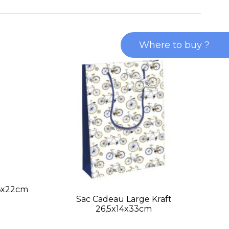
Where to buy ?
x6x22cm
Sac Cadeau Large Kraft
S
26,5x14x33cm