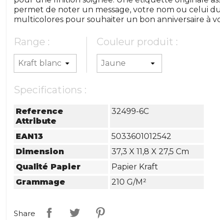
permet de noter un message, votre nom ou celui du d
multicolores pour souhaiter un bon anniversaire à vo
Range :
Couleur produit :
Specifications :
Reference
32499-6C
Attribute
EAN13
5033601012542
Dimension
37,3 X 11,8 X 27,5 Cm
Qualité Papier
Papier Kraft
Grammage
210 G/m²
Share