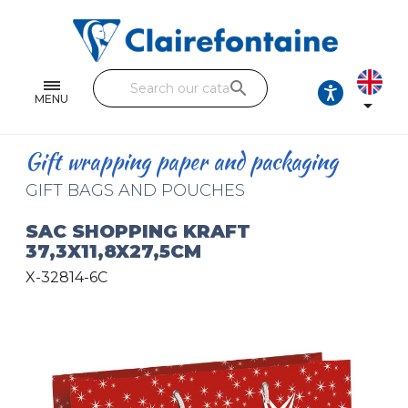
Notebooks and pads
Single and double sheets
search
Fine arts
MENU

Correspondence
Gift wrapping paper and packaging
Handicraft
GIFT BAGS AND POUCHES
Wrapping papers
SAC SHOPPING KRAFT
37,3X11,8X27,5CM
Pencil cases & Leather goods
X-32814-6C
FIND OUR COLLECTIONS
All the collections