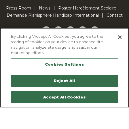
Press Room
News
Poster Harcèlement Scolaire
Demande Planisphère Handicap International
Contact
Facebook
Twitter
YouTube
Pinterest
TikTok
By clicking “Accept All Cookies”, you agree to the
storing of cookies on your device to enhance site
Cookie Policy
navigation, analyze site usage, and assist in our
Privacy policy
marketing efforts.
Legal Notice
Cookies Settings
Sitemap
Contactez-nous
Reject All
Accept All Cookies