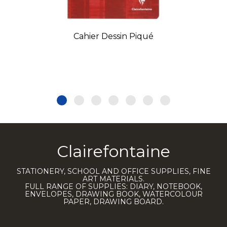
Cahier Dessin Piqué
Clairefontaine
STATIONERY, SCHOOL AND OFFICE SUPPLIES, FINE
ART MATERIALS.
FULL RANGE OF SUPPLIES: DIARY, NOTEBOOK,
ENVELOPES, DRAWING BOOK, WATERCOLOUR
PAPER, DRAWING BOARD.