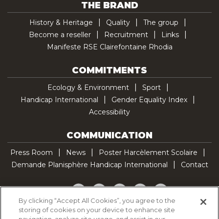
THE BRAND
History & Heritage
Quality
The group
Become a reseller
Recruitment
Links
Manifeste RSE Clairefontaine Rhodia
COMMITMENTS
Ecology & Environment
Sport
Handicap International
Gender Equality Index
Accessibility
COMMUNICATION
Press Room
News
Poster Harcèlement Scolaire
Demande Planisphère Handicap International
Contact
Facebook
Twitter
YouTube
Pinterest
TikTok
By clicking “Accept All Cookies”, you agree to the
storing of cookies on your device to enhance site
Cookie Policy