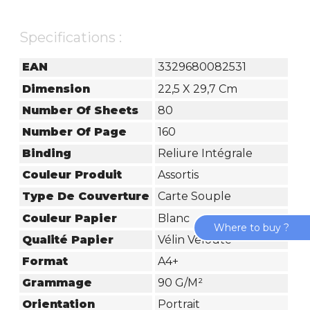
Specifications :
EAN
3329680082531
Dimension
22,5 X 29,7 Cm
Number Of Sheets
80
Number Of Page
160
Binding
Reliure Intégrale
Couleur Produit
Assortis
Type De Couverture
Carte Souple
Couleur Papier
Blanc
Where to buy ?
Qualité Papier
Vélin Velouté
Format
A4+
Grammage
90 G/m²
Orientation
Portrait