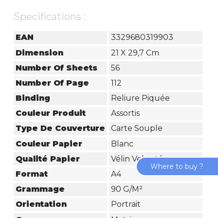
Specifications :
EAN
3329680319903
Dimension
21 X 29,7 Cm
Number Of Sheets
56
Number Of Page
112
Binding
Reliure Piquée
Couleur Produit
Assortis
Type De Couverture
Carte Souple
Couleur Papier
Blanc
Qualité Papier
Vélin Velouté
Where to buy ?
Format
A4
Grammage
90 G/m²
Orientation
Portrait