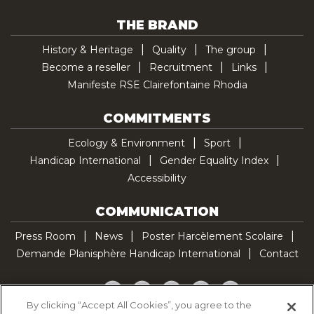
THE BRAND
History & Heritage
Quality
The group
Become a reseller
Recruitment
Links
Manifeste RSE Clairefontaine Rhodia
COMMITMENTS
Ecology & Environment
Sport
Handicap International
Gender Equality Index
Accessibility
COMMUNICATION
Press Room
News
Poster Harcèlement Scolaire
Demande Planisphère Handicap International
Contact
Facebook
Twitter
YouTube
Pinterest
TikTok
By clicking “Accept All Cookies”, you agree to the