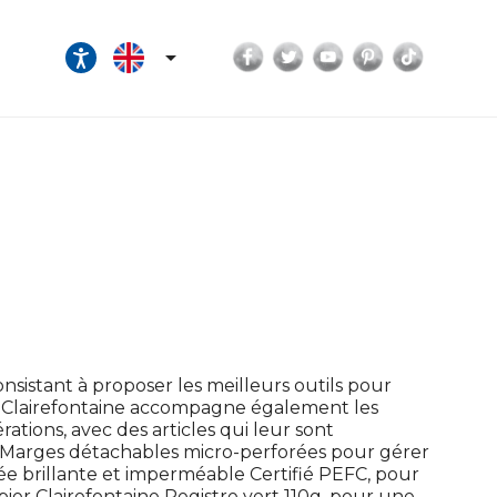
Facebook
Twitter
YouTube
Pinterest
TikTok

onsistant à proposer les meilleurs outils pour
ves, Clairefontaine accompagne également les
ations, avec des articles qui leur sont
 Marges détachables micro-perforées pour gérer
ée brillante et imperméable Certifié PEFC, pour
pier Clairefontaine Registre vert 110g, pour une