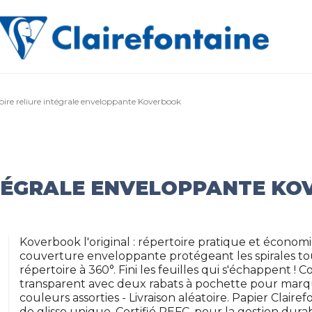
oire reliure intégrale enveloppante Koverbook
NTÉGRALE ENVELOPPANTE K
Koverbook l'original : répertoire pratique et économi
couverture enveloppante protégeant les spirales t
répertoire à 360°. Fini les feuilles qui s'échappent 
transparent avec deux rabats à pochette pour marque
couleurs assorties - Livraison aléatoire. Papier Clair
de glisse unique. Certifié PEFC, pour la gestion dur