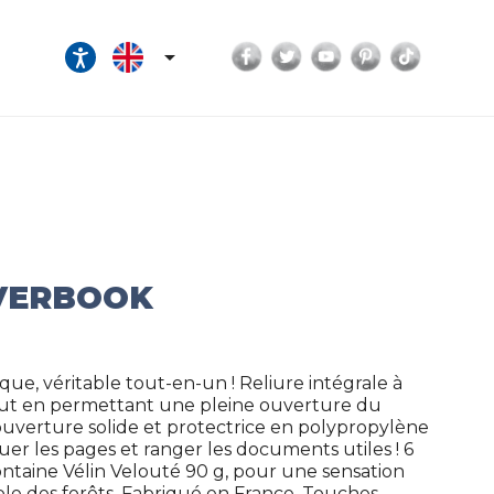
Facebook
Twitter
YouTube
Pinterest
TikTok

OVERBOOK
que, véritable tout-en-un ! Reliure intégrale à
out en permettant une pleine ouverture du
! Couverture solide et protectrice en polypropylène
r les pages et ranger les documents utiles ! 6
efontaine Vélin Velouté 90 g, pour une sensation
able des forêts. Fabriqué en France. Touches