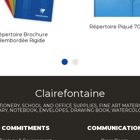
Répertoire Piqué 7
épertoire Brochure
Rembordée Rigide
Clairefontaine
TIONERY, SCHOOL AND OFFICE SUPPLIES, FINE ART MATERI
IARY, NOTEBOOK, ENVELOPES, DRAWING BOOK, WATERCO
COMMITMENTS
COMMUNICATIO