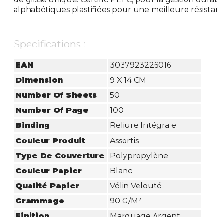
alphabétiques plastifiées pour une meilleure résist
Specifications :
EAN
3037923226016
Dimension
9 X 14 CM
Number Of Sheets
50
Number Of Page
100
Binding
Reliure Intégrale
Couleur Produit
Assortis
Type De Couverture
Polypropylène
Couleur Papier
Blanc
Qualité Papier
Vélin Velouté
Grammage
90 G/m²
Finition
Marquage Argent