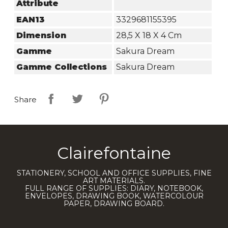
Attribute
EAN13
3329681155395
Dimension
28,5 X 18 X 4 Cm
Gamme
Sakura Dream
Gamme Collections
Sakura Dream
Share
Clairefontaine
STATIONERY, SCHOOL AND OFFICE SUPPLIES, FINE
ART MATERIALS.
FULL RANGE OF SUPPLIES: DIARY, NOTEBOOK,
ENVELOPES, DRAWING BOOK, WATERCOLOUR
PAPER, DRAWING BOARD.