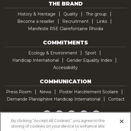
THE BRAND
History & Heritage
Quality
The group
Become a reseller
Recruitment
Links
Manifeste RSE Clairefontaine Rhodia
COMMITMENTS
Ecology & Environment
Sport
Handicap International
Gender Equality Index
Accessibility
COMMUNICATION
Press Room
News
Poster Harcèlement Scolaire
Demande Planisphère Handicap International
Contact
Facebook
Twitter
YouTube
Pinterest
TikTok
By clicking “Accept All Cookies”, you agree to the
storing of cookies on your device to enhance site
Cookie Policy