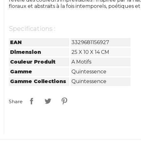
floraux et abstraits à la fois intemporels, poétiques 
Specifications :
EAN
3329681156927
Dimension
25 X 10 X 14 CM
Couleur Produit
A Motifs
Gamme
Quintessence
Gamme Collections
Quintessence
Share