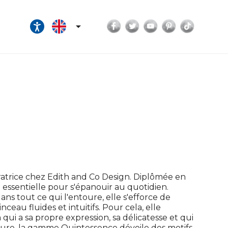
Facebook
Twitter
YouTube
Pinterest
TikTok

tratrice chez Edith and Co Design. Diplômée en
st essentielle pour s'épanouir au quotidien.
ans tout ce qui l'entoure, elle s'efforce de
ceau fluides et intuitifs. Pour cela, elle
qui a sa propre expression, sa délicatesse et qui
nature, la gamme Quintessence dévoile des motifs