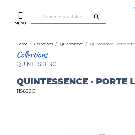
search
MENU
Home
Collections
Quintessence
Quintessence - Porte lettr
Collections
QUINTESSENCE
QUINTESSENCE - PORTE 
115692C