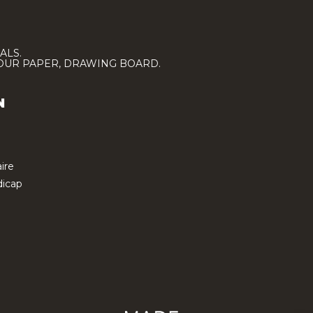
ALS.
LOUR PAPER, DRAWING BOARD.
N
ire
icap