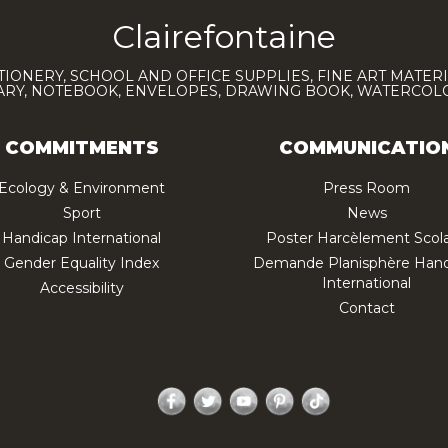
Clairefontaine
TIONERY, SCHOOL AND OFFICE SUPPLIES, FINE ART MATERI
IARY, NOTEBOOK, ENVELOPES, DRAWING BOOK, WATERCO
COMMITMENTS
COMMUNICATIO
Ecology & Environment
Press Room
Sport
News
Handicap International
Poster Harcèlement Scola
Gender Equality Index
Demande Planisphère Hand
International
Accessibility
Contact
Facebook
Twitter
YouTube
Pinterest
TikTok