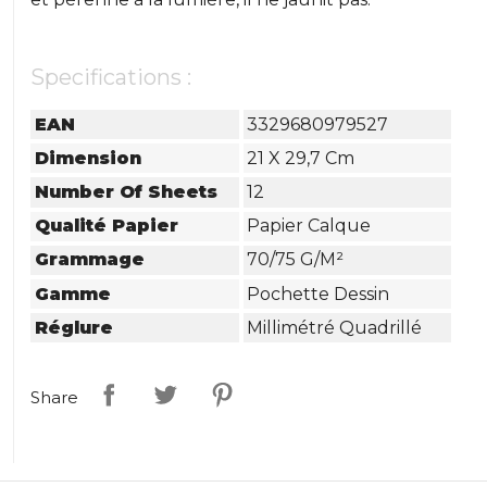
Specifications :
EAN
3329680979527
Dimension
21 X 29,7 Cm
Number Of Sheets
12
Qualité Papier
Papier Calque
Grammage
70/75 G/m²
Gamme
Pochette Dessin
Réglure
Millimétré Quadrillé
Share