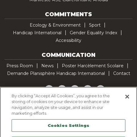
COMMITMENTS
Ecology & Environment
Sport
Handicap International
Gender Equality Index
Accessibility
COMMUNICATION
Press Room
News
Poster Harcèlement Scolaire
Demande Planisphère Handicap International
Contact
Facebook
Twitter
YouTube
Pinterest
TikTok
By clicking “Accept All Cookies”, you agree to the
storing of cookies on your device to enhance site
Cookie Policy
navigation, analyze site usage, and assist in our
Privacy policy
marketing efforts.
Legal Notice
Cookies Settings
Sitemap
Contactez-nous