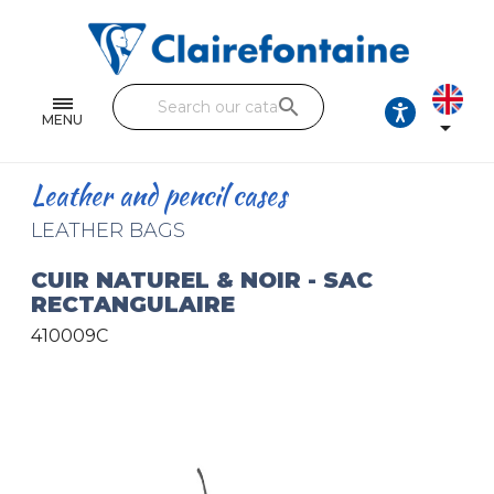
Notebooks and pads
Single and double sheets
search
Fine arts
MENU

Correspondence
Leather and pencil cases
Handicraft
LEATHER BAGS
Wrapping papers
CUIR NATUREL & NOIR - SAC
RECTANGULAIRE
Pencil cases & Leather goods
410009C
FIND OUR COLLECTIONS
All the collections