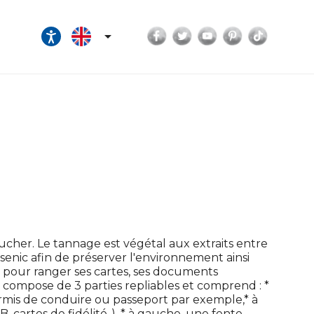
Facebook
Twitter
YouTube
Pinterest
TikTok

ucher. Le tannage est végétal aux extraits entre
enic afin de préserver l'environnement ainsi
al pour ranger ses cartes, ses documents
e compose de 3 parties repliables et comprend : *
rmis de conduire ou passeport par exemple,* à
, cartes de fidélité..), * à gauche, une fente