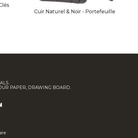
Clés
Cuir Naturel & Noir - Portefeuille
C
ALS.
LOUR PAPER, DRAWING BOARD.
N
ire