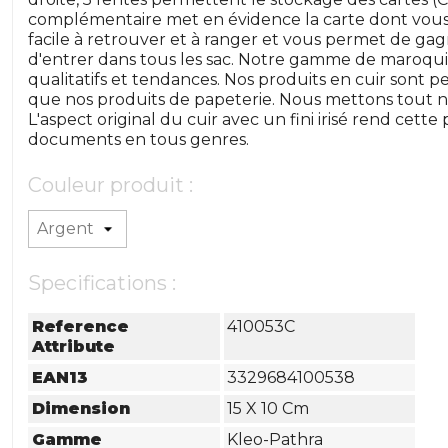
complémentaire met en évidence la carte dont vous 
facile à retrouver et à ranger et vous permet de ga
d'entrer dans tous les sac. Notre gamme de maroqu
qualitatifs et tendances. Nos produits en cuir sont 
que nos produits de papeterie. Nous mettons tout not
L'aspect original du cuir avec un fini irisé rend cett
documents en tous genres.
Couleur produit :
Specifications :
Reference
410053C
Attribute
EAN13
3329684100538
Dimension
15 X 10 Cm
Gamme
Kleo-Pathra