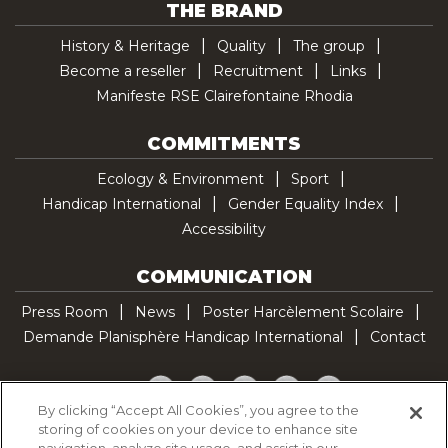
THE BRAND
History & Heritage
Quality
The group
Become a reseller
Recruitment
Links
Manifeste RSE Clairefontaine Rhodia
COMMITMENTS
Ecology & Environment
Sport
Handicap International
Gender Equality Index
Accessibility
COMMUNICATION
Press Room
News
Poster Harcèlement Scolaire
Demande Planisphère Handicap International
Contact
Facebook
Twitter
YouTube
Pinterest
TikTok
By clicking “Accept All Cookies”, you agree to the
storing of cookies on your device to enhance site
Cookie Policy