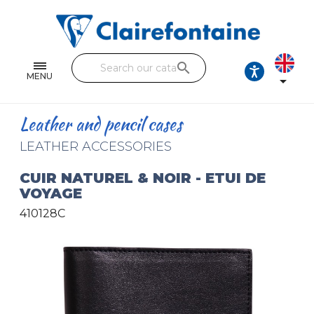
Notebooks and pads
Single and double sheets
search
Fine arts
MENU

Correspondence
Leather and pencil cases
Handicraft
LEATHER ACCESSORIES
Wrapping papers
CUIR NATUREL & NOIR - ETUI DE
VOYAGE
Pencil cases & Leather goods
410128C
FIND OUR COLLECTIONS
All the collections